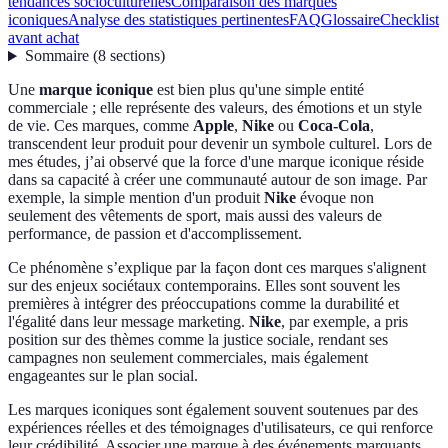
tendances socioculturelles
Comparaison des marques
iconiques
Analyse des statistiques pertinentes
FAQ
Glossaire
Checklist
avant achat
Sommaire
(
8
sections
)
Une
marque iconique
est bien plus qu'une simple entité
commerciale ; elle représente des valeurs, des émotions et un style
de vie. Ces marques, comme
Apple
,
Nike
ou
Coca-Cola
,
transcendent leur produit pour devenir un symbole culturel. Lors de
mes études, j’ai observé que la force d'une marque iconique réside
dans sa capacité à créer une communauté autour de son image. Par
exemple, la simple mention d'un produit
Nike
évoque non
seulement des vêtements de sport, mais aussi des valeurs de
performance, de passion et d'accomplissement.
Ce phénomène s’explique par la façon dont ces marques s'alignent
sur des enjeux sociétaux contemporains. Elles sont souvent les
premières à intégrer des préoccupations comme la durabilité et
l'égalité dans leur message marketing.
Nike
, par exemple, a pris
position sur des thèmes comme la justice sociale, rendant ses
campagnes non seulement commerciales, mais également
engageantes sur le plan social.
Les marques iconiques sont également souvent soutenues par des
expériences réelles et des témoignages d'utilisateurs, ce qui renforce
leur crédibilité. Associer une marque à des événements marquants,