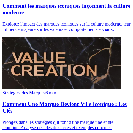
Comment les marques iconiques façonnent la culture
moderne
Explorez l'impact des marques iconiques sur la culture moderne, leur
influence majeure sur les valeurs et comportements sociaux.
Stratégies des Marques
6
min
Comment Une Marque Devient-Ville Iconique : Les
Clés
Plongez dans les stratégies qui font d'une marque une entité
iconique. Analyse des clés de succès et exemples concrets.