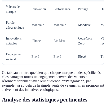
Valeurs de
Innovation
Performance
Partage
Dura
marque
Portée
Mondiale
Mondiale
Mondiale
Mon
géographique
Innovations
Coca-Cola
Vêt
iPhone
Air Max
notables
Zero
recy
Engagement
Élevé
Élevé
Élevé
Trè
sociétal
Ce tableau montre que bien que chaque marque ait des spécificités,
elles partagent toutes un engagement envers des valeurs qui
résonnent fortement avec leur audience. **Patagonia**, par
exemple, va au-delà de la simple vente de vêtements, en promouvant
activement des initiatives écologiques.
Analyse des statistiques pertinentes