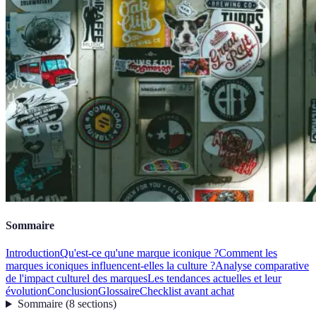
Sommaire
Introduction
Qu'est-ce qu'une marque iconique ?
Comment les
marques iconiques influencent-elles la culture ?
Analyse comparative
de l'impact culturel des marques
Les tendances actuelles et leur
évolution
Conclusion
Glossaire
Checklist avant achat
Sommaire
(
8
sections
)