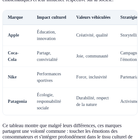
Marque
Impact culturel
Valeurs véhiculées
Stratégie
Éducation,
Apple
Créativité, qualité
Storytelli
innovation
Coca-
Partage,
Campagnes 
Joie, communauté
Cola
convivialité
l'émotion
Performances
Nike
Force, inclusivité
Partenariat
sportives
Écologie,
Durabilité, respect
Patagonia
responsabilité
Activisme 
de la nature
sociale
Ce tableau montre que malgré leurs différences, ces marques
partagent une volonté commune : toucher les émotions des
consommateurs et s'intégrer profondément dans le tissu culturel de