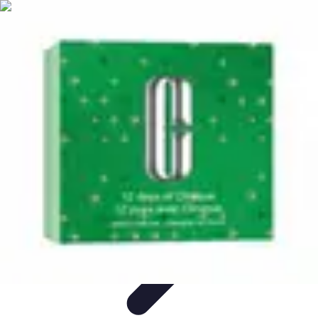
Marques Iconiques
Publicité et Branding
Marketing des Marques
Design et
Innovation
Tendances
Histoires de Marques
Marques Iconiques