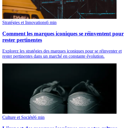
Stratégies et Innovations
6
min
Comment les marques iconiques se réinventent pour
rester pertinentes
Explorez les stratégies des marques iconiques pour se réinventer et
rester pertinentes dans un marché en constante évolution.
Culture et Société
6
min