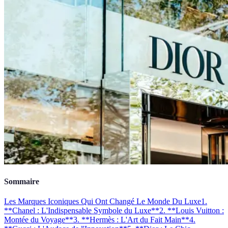
Sommaire
Les Marques Iconiques Qui Ont Changé Le Monde Du Luxe
1.
**Chanel : L'Indispensable Symbole du Luxe**
2. **Louis Vuitton :
Montée du Voyage**
3. **Hermès : L'Art du Fait Main**
4.