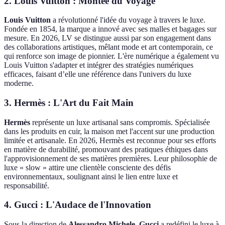
2.
Louis Vuitton : Montée du Voyage
Louis Vuitton
a révolutionné l'idée du voyage à travers le luxe.
Fondée en 1854, la marque a innové avec ses malles et bagages sur
mesure. En 2026, LV se distingue aussi par son engagement dans
des collaborations artistiques, mêlant mode et art contemporain, ce
qui renforce son image de pionnier. L'ère numérique a également vu
Louis Vuitton s'adapter et intégrer des stratégies numériques
efficaces, faisant d’elle une référence dans l'univers du luxe
moderne.
3.
Hermès : L'Art du Fait Main
Hermès
représente un luxe artisanal sans compromis. Spécialisée
dans les produits en cuir, la maison met l'accent sur une production
limitée et artisanale. En 2026, Hermès est reconnue pour ses efforts
en matière de durabilité, promouvant des pratiques éthiques dans
l'approvisionnement de ses matières premières. Leur philosophie de
luxe « slow » attire une clientèle consciente des défis
environnementaux, soulignant ainsi le lien entre luxe et
responsabilité.
4.
Gucci : L'Audace de l'Innovation
Sous la direction de
Alessandro Michele
,
Gucci
a redéfini le luxe à