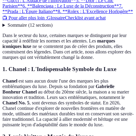
**Gucci : L'Audace de l'Innovation**
5. **Dior : Le Chic
Parisien**
6. **Balenciaga : Le Luxe de la Déconstruction**
7.
**Prada : L'Épure Italiano**
8. **Rolex : L'Excellence Horlogère**
📺 Pour aller plus loin :
Glossaire
Checklist avant achat
Sommaire
(
12
sections
)
Dans le secteur du luxe, certaines marques se distinguent par leur
capacité à redéfinir les normes et les attentes. Les
marques
iconiques luxe
ne se contentent pas de créer des produits, elles
construisent des légendes. Dans cet article, nous allons explorer des
marques qui ont véritablement changé la donne.
1.
Chanel : L'Indispensable Symbole du Luxe
Chanel
est sans aucun doute l'une des marques les plus
emblématiques du luxe. Depuis sa fondation par
Gabrielle
Bonheur Chanel
au début du 20ème siècle, la maison a su marier
innovation et tradition. Leurs sacs emblématiques, notamment le
Chanel No. 5
, sont devenus des symboles de statut. En 2026,
Chanel continue d'explorer de nouvelles frontières en matière de
mode, utilisant des matériaux durables tout en conservant son savoir-
faire traditionnel. La capacité à allier modernité et héritage est une
puissante leçon d'adaptabilité dans le monde du luxe.