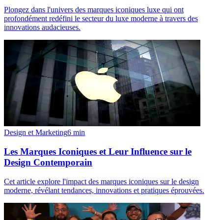
Plongez dans l'univers des marques iconiques luxe qui ont
profondément redéfini le secteur du luxe moderne à travers des
innovations audacieuses.
Design et Marketing
6
min
Les Marques Iconiques et Leur Influence sur le
Design Contemporain
Cet article explore l'impact des marques iconiques sur le design
moderne, révélant tendances, innovations et pratiques éprouvées.