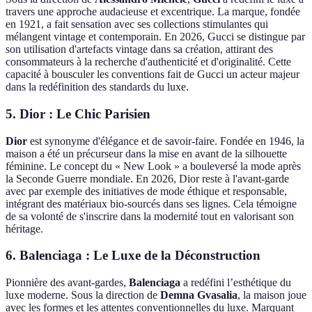
travers une approche audacieuse et excentrique. La marque, fondée
en 1921, a fait sensation avec ses collections stimulantes qui
mélangent vintage et contemporain. En 2026, Gucci se distingue par
son utilisation d'artefacts vintage dans sa création, attirant des
consommateurs à la recherche d'authenticité et d'originalité. Cette
capacité à bousculer les conventions fait de Gucci un acteur majeur
dans la redéfinition des standards du luxe.
5.
Dior : Le Chic Parisien
Dior
est synonyme d'élégance et de savoir-faire. Fondée en 1946, la
maison a été un précurseur dans la mise en avant de la silhouette
féminine. Le concept du « New Look » a bouleversé la mode après
la Seconde Guerre mondiale. En 2026, Dior reste à l'avant-garde
avec par exemple des initiatives de mode éthique et responsable,
intégrant des matériaux bio-sourcés dans ses lignes. Cela témoigne
de sa volonté de s'inscrire dans la modernité tout en valorisant son
héritage.
6.
Balenciaga : Le Luxe de la Déconstruction
Pionnière des avant-gardes,
Balenciaga
a redéfini l’esthétique du
luxe moderne. Sous la direction de
Demna Gvasalia
, la maison joue
avec les formes et les attentes conventionnelles du luxe. Marquant