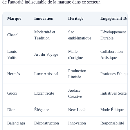
de l'autorité indiscutable de la marque dans ce secteur.
Marque
Innovation
Héritage
Engagement Dur
Modernité et
Sac
Développement
Chanel
Tradition
emblématique
Durable
Louis
Malle
Collaboration
Art du Voyage
Vuitton
d'origine
Artistique
Production
Hermès
Luxe Artisanal
Pratiques Éthique
Limitée
Audace
Gucci
Excentricité
Initiatives Sosteni
Créative
Dior
Élégance
New Look
Mode Éthique
Balenciaga
Déconstruction
Innovation
Responsabilité