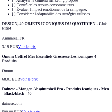
[ ] Analyser le contenu marketing proposé
[ ] Contrôler les retours consommateurs.
[ ] Évaluer l'impact émotionnel de la campagne.
[ ] Considérer l'adaptabilité des stratégies utilisées.
DESIGN, 40 OBJETS ICONIQUES DU QUOTIDIEN - Cloé
Pitiot
Ammareal FR
3.19
EUR
Voir le prix
Omum Coffret Mes Essentiels Grossesse Les iconiques 4
Produits
Omum
68.01
EUR
Voir le prix
Dainese - Mangen Absøluteshell Pro - Produits Iconiques - Men
- Black/black - 46
dainese.com
599.00
EUR
Voir le prix