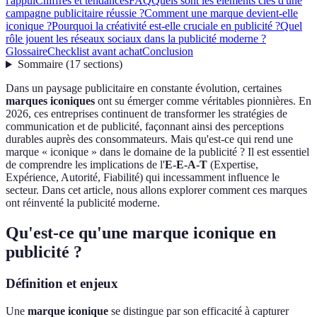
l'appui
Chiffres et tendances
FAQ
Quels sont les éléments clés d'une
campagne publicitaire réussie ?
Comment une marque devient-elle
iconique ?
Pourquoi la créativité est-elle cruciale en publicité ?
Quel
rôle jouent les réseaux sociaux dans la publicité moderne ?
Glossaire
Checklist avant achat
Conclusion
Sommaire
(
17
sections
)
Dans un paysage publicitaire en constante évolution, certaines
marques iconiques
ont su émerger comme véritables pionnières. En
2026, ces entreprises continuent de transformer les stratégies de
communication et de publicité, façonnant ainsi des perceptions
durables auprès des consommateurs. Mais qu'est-ce qui rend une
marque « iconique » dans le domaine de la publicité ? Il est essentiel
de comprendre les implications de l'
E-E-A-T
(Expertise,
Expérience, Autorité, Fiabilité) qui incessamment influence le
secteur. Dans cet article, nous allons explorer comment ces marques
ont réinventé la publicité moderne.
Qu'est-ce qu'une marque iconique en
publicité ?
Définition et enjeux
Une
marque iconique
se distingue par son efficacité à capturer