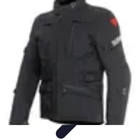
Marques Iconiques
Publicité et Branding
Marketing des Marques
Design et
Innovation
Tendances
Histoires de Marques
Marques Iconiques