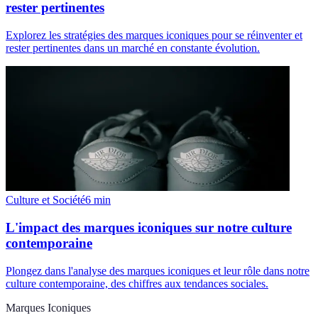
rester pertinentes
Explorez les stratégies des marques iconiques pour se réinventer et
rester pertinentes dans un marché en constante évolution.
Culture et Société
6
min
L'impact des marques iconiques sur notre culture
contemporaine
Plongez dans l'analyse des marques iconiques et leur rôle dans notre
culture contemporaine, des chiffres aux tendances sociales.
Marques Iconiques