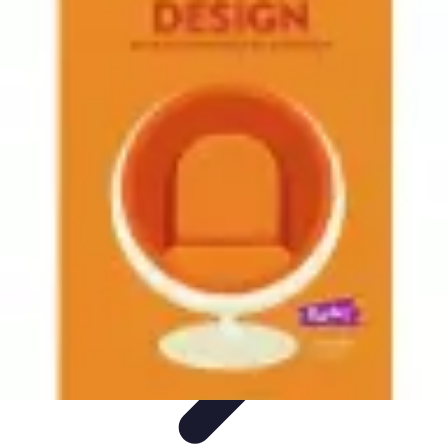
Marques Iconiques
Publicité et Branding
Marketing des Marques
Design et
Innovation
Tendances
Histoires de Marques
Marques Iconiques