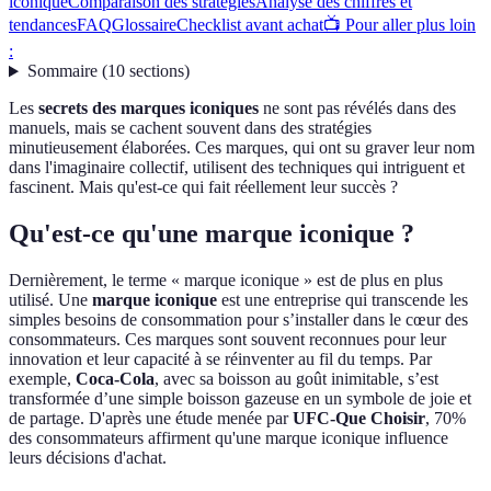
iconique
Comparaison des stratégies
Analyse des chiffres et
tendances
FAQ
Glossaire
Checklist avant achat
📺 Pour aller plus loin
:
Sommaire
(
10
sections
)
Les
secrets des marques iconiques
ne sont pas révélés dans des
manuels, mais se cachent souvent dans des stratégies
minutieusement élaborées. Ces marques, qui ont su graver leur nom
dans l'imaginaire collectif, utilisent des techniques qui intriguent et
fascinent. Mais qu'est-ce qui fait réellement leur succès ?
Qu'est-ce qu'une marque iconique ?
Dernièrement, le terme « marque iconique » est de plus en plus
utilisé. Une
marque iconique
est une entreprise qui transcende les
simples besoins de consommation pour s’installer dans le cœur des
consommateurs. Ces marques sont souvent reconnues pour leur
innovation et leur capacité à se réinventer au fil du temps. Par
exemple,
Coca-Cola
, avec sa boisson au goût inimitable, s’est
transformée d’une simple boisson gazeuse en un symbole de joie et
de partage. D'après une étude menée par
UFC-Que Choisir
, 70%
des consommateurs affirment qu'une marque iconique influence
leurs décisions d'achat.