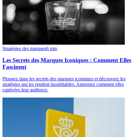
Stratégies des marques
6
min
Les Secrets des Marques Iconiques : Comment Elles
Fascinent
Plongez dans les secrets des marques iconiques et découvrez les
stratégies qui les rendent inoubliables. Apprenez comment elles
captivées leur audience.