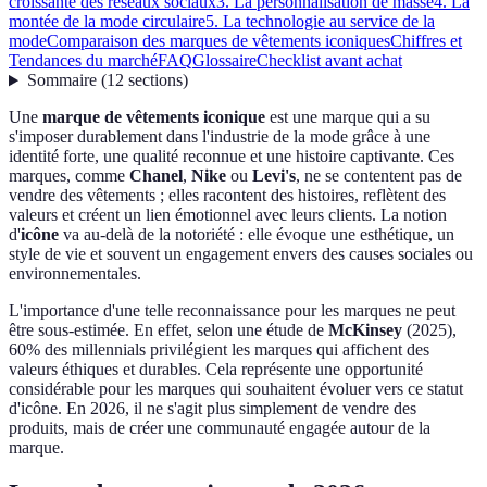
croissante des réseaux sociaux
3. La personnalisation de masse
4. La
montée de la mode circulaire
5. La technologie au service de la
mode
Comparaison des marques de vêtements iconiques
Chiffres et
Tendances du marché
FAQ
Glossaire
Checklist avant achat
Sommaire
(
12
sections
)
Une
marque de vêtements iconique
est une marque qui a su
s'imposer durablement dans l'industrie de la mode grâce à une
identité forte, une qualité reconnue et une histoire captivante. Ces
marques, comme
Chanel
,
Nike
ou
Levi's
, ne se contentent pas de
vendre des vêtements ; elles racontent des histoires, reflètent des
valeurs et créent un lien émotionnel avec leurs clients. La notion
d'
icône
va au-delà de la notoriété : elle évoque une esthétique, un
style de vie et souvent un engagement envers des causes sociales ou
environnementales.
L'importance d'une telle reconnaissance pour les marques ne peut
être sous-estimée. En effet, selon une étude de
McKinsey
(2025),
60% des millennials privilégient les marques qui affichent des
valeurs éthiques et durables. Cela représente une opportunité
considérable pour les marques qui souhaitent évoluer vers ce statut
d'icône. En 2026, il ne s'agit plus simplement de vendre des
produits, mais de créer une communauté engagée autour de la
marque.