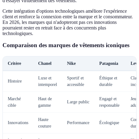
d'essayer virtuellement des vêtements.
Cette intégration d'options technologiques améliore l'expérience
client et renforce la connexion entre la marque et le consommateur.
En 2026, les marques qui n'adopteront pas ces innovations
pourraient rester en retrait face à des concurrents plus
technologiques.
Comparaison des marques de vêtements iconiques
Critère
Chanel
Nike
Patagonia
Levi
Luxe et
Sportif et
Éthique et
Clas
Histoire
intemporel
accessible
durable
inco
Marché
Haut de
Engagé et
Jeun
Large public
cible
gamme
responsable
adul
Haute
Conf
Innovations
Performance
Écologique
couture
dura