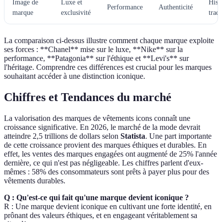
Image de
Luxe et
Histo
Performance
Authenticité
marque
exclusivité
tradi
La comparaison ci-dessus illustre comment chaque marque exploite
ses forces : **Chanel** mise sur le luxe, **Nike** sur la
performance, **Patagonia** sur l'éthique et **Levi's** sur
l'héritage. Comprendre ces différences est crucial pour les marques
souhaitant accéder à une distinction iconique.
Chiffres et Tendances du marché
La valorisation des marques de vêtements icons connaît une
croissance significative. En 2026, le marché de la mode devrait
atteindre 2,5 trillions de dollars selon
Statista
. Une part importante
de cette croissance provient des marques éthiques et durables. En
effet, les ventes des marques engagées ont augmenté de 25% l'année
dernière, ce qui n'est pas négligeable. Les chiffres parlent d'eux-
mêmes : 58% des consommateurs sont prêts à payer plus pour des
vêtements durables.
Q : Qu'est-ce qui fait qu'une marque devient iconique ?
R : Une marque devient iconique en cultivant une forte identité, en
prônant des valeurs éthiques, et en engageant véritablement sa