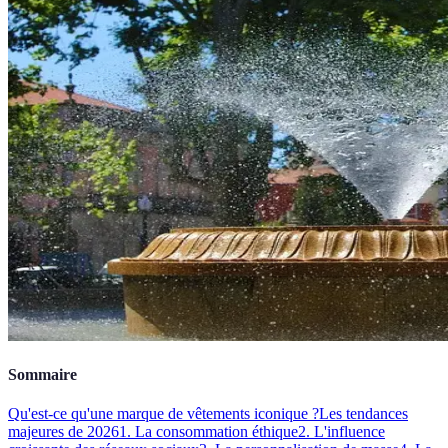
Sommaire
Qu'est-ce qu'une marque de vêtements iconique ?
Les tendances
majeures de 2026
1. La consommation éthique
2. L'influence