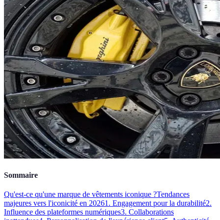
Sommaire
Qu'est-ce qu'une marque de vêtements iconique ?
Tendances
majeures vers l'iconicité en 2026
1. Engagement pour la durabilité
2.
Influence des plateformes numériques
3. Collaborations