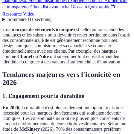
inattendues
4. Personnalisation de l'expérience client
5. Authenticité
et transparence
Checklist avant achat
Glossaire
Quiz rapide
📺
Ressource Vidéo
Sommaire
(
11
sections
)
Une
marque de vêtements iconique
est celle qui transcende les
tendances et les saisons pour devenir et rester pertinente dans l'esprit
des consommateurs. Elle est généralement reconnue pour ses
designs uniques, son histoire, et sa capacité à se connecter
émotionnellement avec ses clients. Par exemple, des marques
comme
Chanel
ou
Nike
ont su évoluer tout en réaffirmant leur
identité, et ce, grâce à des valeurs d'authenticité et d'innovation.
Tendances majeures vers l'iconicité en
2026
1. Engagement pour la durabilité
En 2026
, la durabilité n'est plus seulement une option, mais une
nécessité pour les marques de vêtements qui souhaitent devenir
iconiques. Les consommateurs sont de plus en plus conscients de
l'impact environnemental de leurs choix vestimentaires. Selon une
étude de
McKinsey
(2026), 70% des consommateurs préfèrent