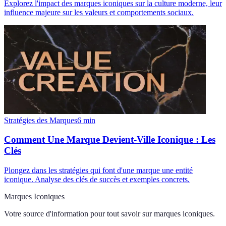
Explorez l'impact des marques iconiques sur la culture moderne, leur
influence majeure sur les valeurs et comportements sociaux.
Stratégies des Marques
6
min
Comment Une Marque Devient-Ville Iconique : Les
Clés
Plongez dans les stratégies qui font d'une marque une entité
iconique. Analyse des clés de succès et exemples concrets.
Marques Iconiques
Votre source d'information pour tout savoir sur
marques iconiques
.