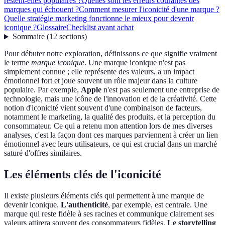
restent-elles populaires ?
Quelles sont les erreurs courantes des
marques qui échouent ?
Comment mesurer l'iconicité d'une marque ?
Quelle stratégie marketing fonctionne le mieux pour devenir
iconique ?
Glossaire
Checklist avant achat
Sommaire
(
12
sections
)
Pour débuter notre exploration, définissons ce que signifie vraiment
le terme
marque iconique
. Une marque iconique n'est pas
simplement connue ; elle représente des valeurs, a un impact
émotionnel fort et joue souvent un rôle majeur dans la culture
populaire. Par exemple,
Apple
n'est pas seulement une entreprise de
technologie, mais une icône de l'innovation et de la créativité. Cette
notion d'iconicité vient souvent d'une combinaison de facteurs,
notamment le marketing, la qualité des produits, et la perception du
consommateur. Ce qui a retenu mon attention lors de mes diverses
analyses, c'est la façon dont ces marques parviennent à créer un lien
émotionnel avec leurs utilisateurs, ce qui est crucial dans un marché
saturé d'offres similaires.
Les éléments clés de l'iconicité
Il existe plusieurs éléments clés qui permettent à une marque de
devenir iconique.
L'authenticité
, par exemple, est centrale. Une
marque qui reste fidèle à ses racines et communique clairement ses
valeurs attirera souvent des consommateurs fidèles.
Le storytelling