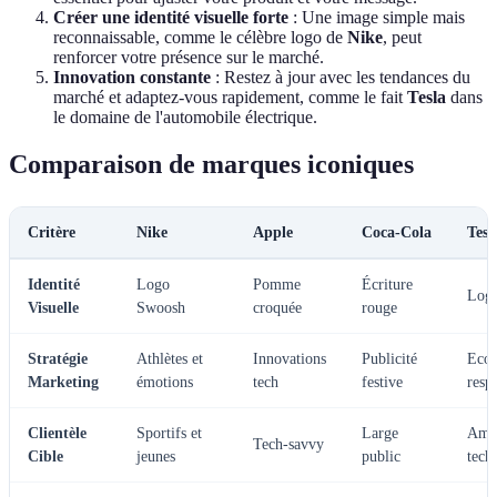
Créer une identité visuelle forte
: Une image simple mais
reconnaissable, comme le célèbre logo de
Nike
, peut
renforcer votre présence sur le marché.
Innovation constante
: Restez à jour avec les tendances du
marché et adaptez-vous rapidement, comme le fait
Tesla
dans
le domaine de l'automobile électrique.
Comparaison de marques iconiques
Critère
Nike
Apple
Coca-Cola
Tesl
Identité
Logo
Pomme
Écriture
Logo
Visuelle
Swoosh
croquée
rouge
Stratégie
Athlètes et
Innovations
Publicité
Eco-
Marketing
émotions
tech
festive
resp
Clientèle
Sportifs et
Large
Amat
Tech-savvy
Cible
jeunes
public
tech