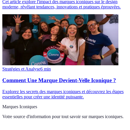
Cet article explore l'impact des marques iconiques sur le design
moderne, révélant tendances, innovations et pratiques éprouvées.
Stratégies et Analyse
6
min
Comment Une Marque Devient-Velle Iconique ?
Explorez les secrets des marques iconiques et découvrez les étapes
essentielles pour créer une identité puissante.
Marques Iconiques
Votre source d'information pour tout savoir sur
marques iconiques
.