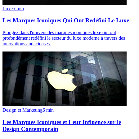
Luxe
5
min
Les Marques Iconiques Qui Ont Redéfini Le Luxe
Plongez dans l'univers des marques iconiques luxe qui ont
profondément redéfini le secteur du luxe moderne à travers des
innovations audacieuses.
Design et Marketing
6
min
Les Marques Iconiques et Leur Influence sur le
Design Contemporain