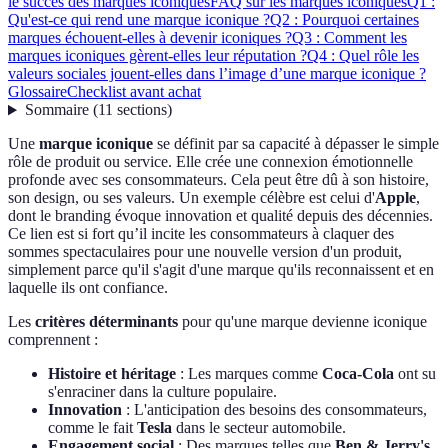
le succès des marques iconiques
FAQ sur les marques iconiques
Q1 :
Qu'est-ce qui rend une marque iconique ?
Q2 : Pourquoi certaines
marques échouent-elles à devenir iconiques ?
Q3 : Comment les
marques iconiques gèrent-elles leur réputation ?
Q4 : Quel rôle les
valeurs sociales jouent-elles dans l’image d’une marque iconique ?
Glossaire
Checklist avant achat
Sommaire
(
11
sections
)
Une
marque iconique
se définit par sa capacité à dépasser le simple
rôle de produit ou service. Elle crée une connexion émotionnelle
profonde avec ses consommateurs. Cela peut être dû à son histoire,
son design, ou ses valeurs. Un exemple célèbre est celui d'
Apple
,
dont le branding évoque innovation et qualité depuis des décennies.
Ce lien est si fort qu’il incite les consommateurs à claquer des
sommes spectaculaires pour une nouvelle version d'un produit,
simplement parce qu'il s'agit d'une marque qu'ils reconnaissent et en
laquelle ils ont confiance.
Les
critères déterminants
pour qu'une marque devienne iconique
comprennent :
Histoire et héritage
: Les marques comme
Coca-Cola
ont su
s'enraciner dans la culture populaire.
Innovation
: L'anticipation des besoins des consommateurs,
comme le fait
Tesla
dans le secteur automobile.
Engagement social
: Des marques telles que
Ben & Jerry's