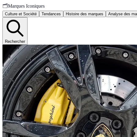
🗂️
Marques Iconiques
Culture et Société
Tendances
Histoire des marques
Analyse des ma
Rechercher