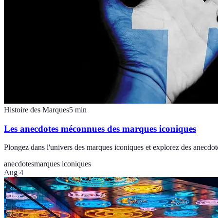
Histoire des Marques
5
min
Les anecdotes méconnues des marques iconiques
Plongez dans l'univers des marques iconiques et explorez des anecdot
anecdotes
marques iconiques
Aug 4