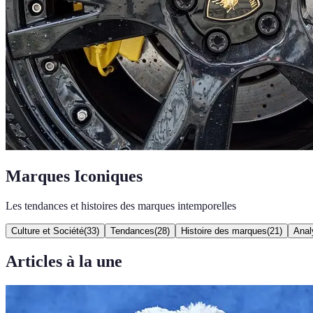
Marques Iconiques
Les tendances et histoires des marques intemporelles
Culture et Société
(
33
)
Tendances
(
28
)
Histoire des marques
(
21
)
Anal
Articles à la une