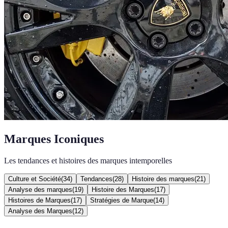
Marques Iconiques
Les tendances et histoires des marques intemporelles
Culture et Société
(
34
)
Tendances
(
28
)
Histoire des marques
(
21
)
Analyse des marques
(
19
)
Histoire des Marques
(
17
)
Histoires de Marques
(
17
)
Stratégies de Marque
(
14
)
Analyse des Marques
(
12
)