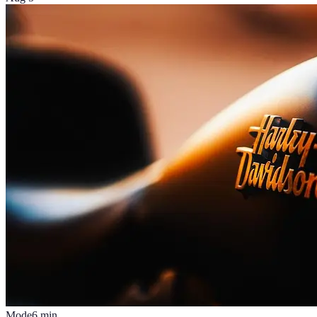
Mode
6
min