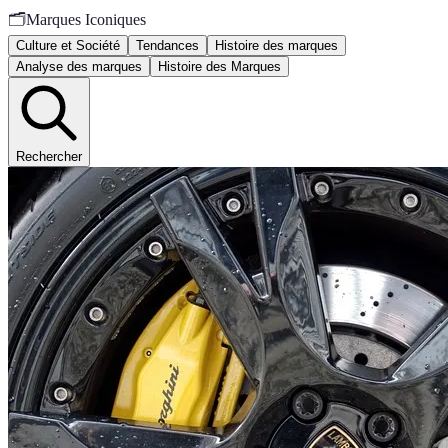
🗂️
Marques Iconiques
Culture et Société
Tendances
Histoire des marques
Analyse des marques
Histoire des Marques
Rechercher