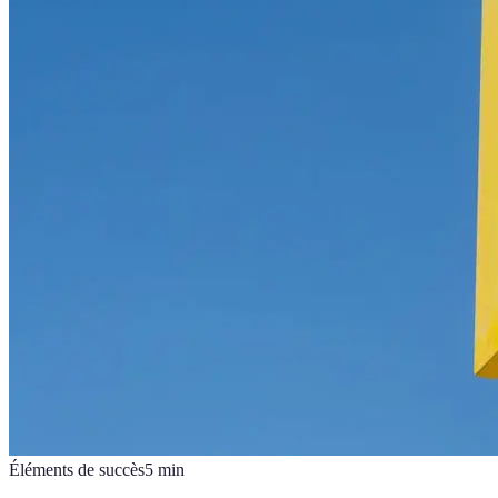
Éléments de succès
5
min