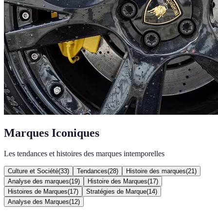
Marques Iconiques
Les tendances et histoires des marques intemporelles
Culture et Société
(
33
)
Tendances
(
28
)
Histoire des marques
(
21
)
Analyse des marques
(
19
)
Histoire des Marques
(
17
)
Histoires de Marques
(
17
)
Stratégies de Marque
(
14
)
Analyse des Marques
(
12
)