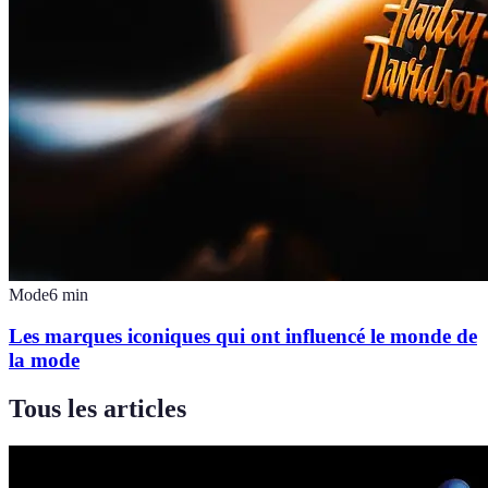
Mode
6
min
Les marques iconiques qui ont influencé le monde de
la mode
Tous les articles