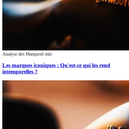
Analyse des Marques
6
min
Les marques iconiques : Qu'est-ce qui les rend
intemporelles ?