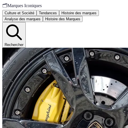
🗂️
Marques Iconiques
Culture et Société
Tendances
Histoire des marques
Analyse des marques
Histoire des Marques
Rechercher