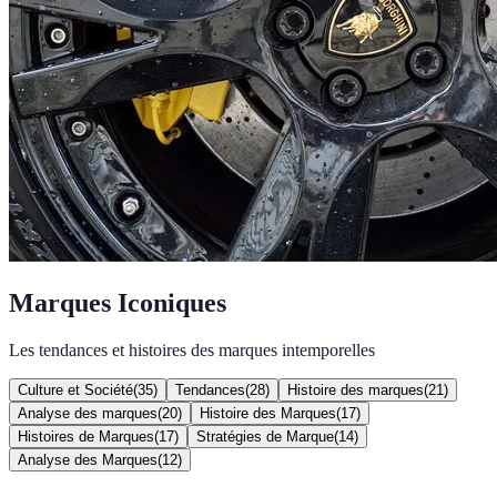
Marques Iconiques
Les tendances et histoires des marques intemporelles
Culture et Société
(
35
)
Tendances
(
28
)
Histoire des marques
(
21
)
Analyse des marques
(
20
)
Histoire des Marques
(
17
)
Histoires de Marques
(
17
)
Stratégies de Marque
(
14
)
Analyse des Marques
(
12
)