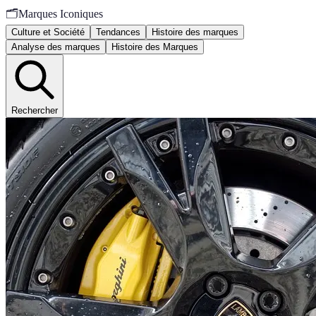
🗂️
Marques Iconiques
Culture et Société
Tendances
Histoire des marques
Analyse des marques
Histoire des Marques
Rechercher