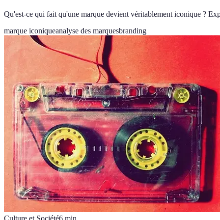
Qu'est-ce qui fait qu'une marque devient véritablement iconique ? Explo
marque iconique
analyse des marques
branding
Culture et Société
6
min