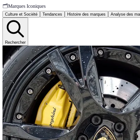
🗂️
Marques Iconiques
Culture et Société
Tendances
Histoire des marques
Analyse des ma
Rechercher