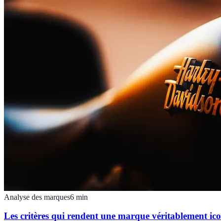
Analyse des marques
6
min
Les critères qui rendent une marque véritablement ic