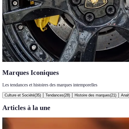
Marques Iconiques
Les tendances et histoires des marques intemporelles
Culture et Société
(
35
)
Tendances
(
28
)
Histoire des marques
(
21
)
Anal
Articles à la une